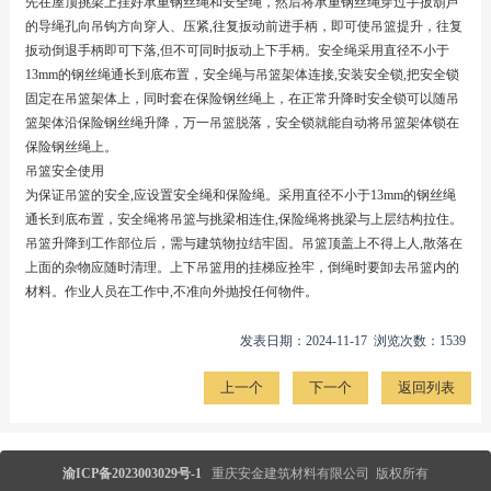
先在屋顶挑梁上挂好承重钢丝绳和安全绳，然后将承重钢丝绳穿过手扳葫芦
的导绳孔向吊钩方向穿人、压紧,往复扳动前进手柄，即可使吊篮提升，往复
扳动倒退手柄即可下落,但不可同时扳动上下手柄。安全绳采用直径不小于
13mm的钢丝绳通长到底布置，安全绳与吊篮架体连接,安装安全锁,把安全锁
固定在吊篮架体上，同时套在保险钢丝绳上，在正常升降时安全锁可以随吊
篮架体沿保险钢丝绳升降，万一吊篮脱落，安全锁就能自动将吊篮架体锁在
保险钢丝绳上。
吊篮安全使用
为保证吊篮的安全,应设置安全绳和保险绳。采用直径不小于13mm的钢丝绳
通长到底布置，安全绳将吊篮与挑梁相连住,保险绳将挑梁与上层结构拉住。
吊篮升降到工作部位后，需与建筑物拉结牢固。吊篮顶盖上不得上人,散落在
上面的杂物应随时清理。上下吊篮用的挂梯应拴牢，倒绳时要卸去吊篮内的
材料。作业人员在工作中,不准向外抛投任何物件。
发表日期：2024-11-17 浏览次数：1539
上一个
下一个
返回列表
渝ICP备2023003029号-1
重庆安金建筑材料有限公司 版权所有