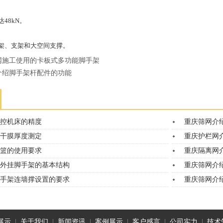
48kN。
架、支架和大空间支撑。
网施工使用的卡板式多功能脚手架
介绍脚手架杆配件的功能
控机床的精度
重庆筛网介
干膜厚度测定
重庆护栏网
篮的使用要求
重庆隔离网
外挂脚手架的基本结构
重庆筛网介
手架连墙撑设置的要求
重庆筛网介
展示
|
关于我们
|
新闻资讯
|
案例展示
|
客户感言
|
公司实力
|
技术