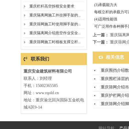
(3)承载能力大
重庆栏杆高空拆模安全要求
每根立杆的承载力可达
重庆隔离网施工外挂脚手架的...
(4)适用性能强
重庆筛网施工时使用脚手架的...
可广泛用作各种脚手
重庆隔离网介绍悬空作业安全...
上一篇：
重庆隔离
重庆筛网施工时模板支撑立杆...
下一篇：
重庆筛网
相关信息
联系我们
重庆围挡介绍数
重庆安金建筑材料有限公司
联系人：刘经理
重庆围栏涂层的
手机：15002365585
重庆筛网介绍吊
网址：www.rqold.cn
重庆护栏网介绍
地址：重庆渝北回兴国际五金机电
重庆筛网介绍脚
城A区9-14
网站导航:
产品